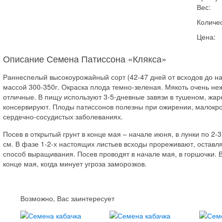
Вес:
Количес
Цена:
Описание Семена Патиссона «Клякса»
Раннеспелый высокоурожайный сорт (42-47 дней от всходов до н
массой 300-350г. Окраска плода темно-зеленая. Мякоть очень неж
отличные. В пищу используют 3-5-дневные завязи в тушеном, жар
консервируют. Плоды патиссонов полезны при ожирении, малокров
сердечно-сосудистых заболеваниях.
Посев в открытый грунт в конце мая – начале июня, в лунки по 2-3
см. В фазе 1-2-х настоящих листьев всходы прореживают, оставл
способ выращивания. Посев проводят в начале мая, в горшочки. В
конце мая, когда минует угроза заморозков.
Возможно, Вас заинтересует