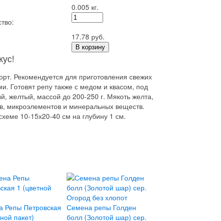
0.005 кг.
тво:
17.78 руб.
В корзину
кус!
сорт. Рекомендуется для приготовления свежих
. Готовят репу также с медом и квасом, под
, желтый, массой до 200-250 г. Мякоть желта,
ов, микроэлементов и минеральных веществ.
схеме 10-15х20-40 см на глубину 1 см.
а Репы Петровская
Семена репы Голден
тной пакет)
болл (Золотой шар) сер.