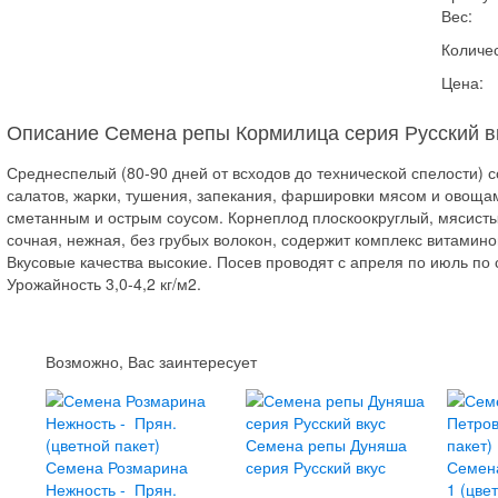
Вес:
Количес
Цена:
Описание Семена репы Кормилица серия Русский в
Среднеспелый (80-90 дней от всходов до технической спелости) 
салатов, жарки, тушения, запекания, фаршировки мясом и овощами
сметанным и острым соусом. Корнеплод плоскоокруглый, мясистый
сочная, нежная, без грубых волокон, содержит комплекс витамин
Вкусовые качества высокие. Посев проводят с апреля по июль по 
Урожайность 3,0-4,2 кг/м2.
Возможно, Вас заинтересует
Семена репы Дуняша
Семена Розмарина
серия Русский вкус
Семен
Нежность - Прян.
1 (цве