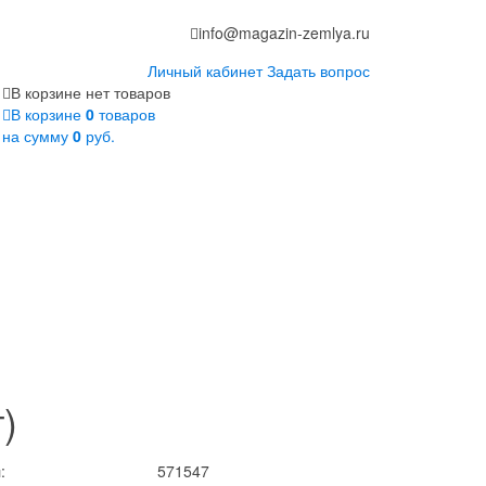
info@magazin-zemlya.ru
Личный кабинет
Задать вопрос
В корзине нет товаров
В корзине
0
товаров
на сумму
0
руб.
)
:
571547