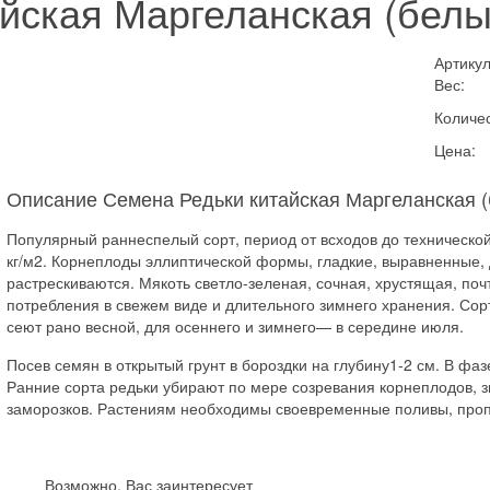
йская Маргеланская (белы
Артикул
Вес:
Количес
Цена:
Описание Семена Редьки китайская Маргеланская (
Популярный раннеспелый сорт, период от всходов до технической
кг/м2. Корнеплоды эллиптической формы, гладкие, выравненные, 
растрескиваются. Мякоть светло-зеленая, сочная, хрустящая, поч
потребления в свежем виде и длительного зимнего хранения. Сорт
сеют рано весной, для осеннего и зимнего— в середине июля.
Посев семян в открытый грунт в бороздки на глубину1-2 см. В фа
Ранние сорта редьки убирают по мере созревания корнеплодов,
заморозков. Растениям необходимы своевременные поливы, проп
Возможно, Вас заинтересует