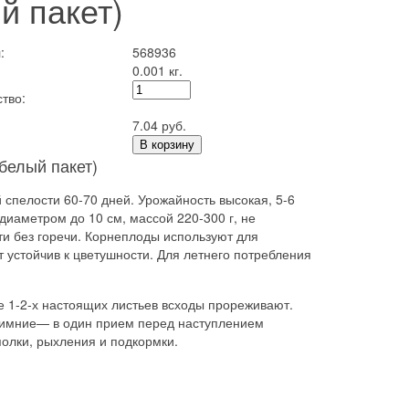
й пакет)
:
568936
0.001 кг.
тво:
7.04 руб.
В корзину
белый пакет)
 спелости 60-70 дней. Урожайность высокая, 5-6
диаметром до 10 см, массой 220-300 г, не
ти без горечи. Корнеплоды используют для
 устойчив к цветушности. Для летнего потребления
зе 1-2-х настоящих листьев всходы прореживают.
 зимние— в один прием перед наступлением
олки, рыхления и подкормки.