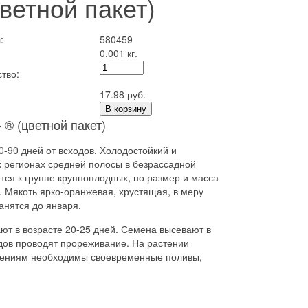
ветной пакет)
:
580459
0.001 кг.
тво:
17.98 руб.
В корзину
® (цветной пакет)
-90 дней от всходов. Холодостойкий и
х регионах средней полосы в безрассадной
ится к группе крупноплодных, но размер и масса
. Мякоть ярко-оранжевая, хрустящая, в меру
анятся до января.
ют в возрасте 20-25 дней. Семена высевают в
ходов проводят прореживание. На растении
стениям необходимы своевременные поливы,