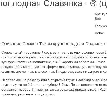
оплодная Славянка - ® (ц
Артикул
Вес:
Количес
Цена:
Описание Семена Тыквы крупноплодная Славянка - 
Скороспелый порционный сорт, вступает в плодоношение через 80
относительно засухоустойчивый,стабильно плодоносит в северны
культуре. Растения компактные, с 4-6 короткими побегами. Относ
плодов небольшие – до 1 кг, форма шаровидная, чуть сплюснутая
сладкая, ароматная, малосочная. Плоды созревают в августе и хр
Посев семян на рассаду или в открытый грунт. Растения высажива
грунт в лунки по 2-3 шт., на глубину 3-5 см. После появления вс
оставляют первые 3-4 завязи, затем верхушку прищипывают. Ра
прополки, рыхления и подкормки.