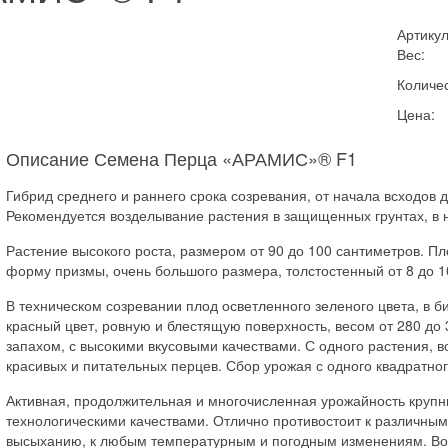
Артикул
Вес:
Количес
Цена:
Описание Семена Перца «АРАМИС»® F1
Гибрид среднего и раннего срока созревания, от начала всходов д
Рекомендуется возделывание растения в защищенных грунтах, в 
Растение высокого роста, размером от 90 до 100 сантиметров. Пл
форму призмы, очень большого размера, толстостенный от 8 до 
В техническом созревании плод осветленного зеленого цвета, в 
красный цвет, ровную и блестящую поверхность, весом от 280 до
запахом, с высокими вкусовыми качествами. С одного растения, во
красивых и питательных перцев. Сбор урожая с одного квадратного
Активная, продолжительная и многочисленная урожайность крупн
технологическими качествами. Отлично противостоит к различны
высыханию, к любым температурным и погодным изменениям. Воз