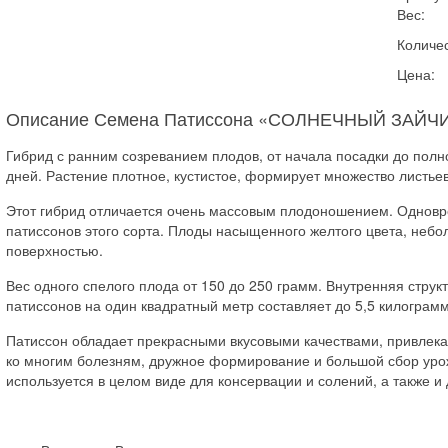
Вес:
Количес
Цена:
Описание Семена Патиссона «СОЛНЕЧНЫЙ ЗАЙЧ
Гибрид с ранним созреванием плодов, от начала посадки до полно
дней. Растение плотное, кустистое, формирует множество листье
Этот гибрид отличается очень массовым плодоношением. Одновр
патиссонов этого сорта. Плоды насыщенного желтого цвета, неб
поверхностью.
Вес одного спелого плода от 150 до 250 грамм. Внутренняя стру
патиссонов на один квадратный метр составляет до 5,5 килограмм
Патиссон обладает прекрасными вкусовыми качествами, привле
ко многим болезням, дружное формирование и большой сбор уро
используется в целом виде для консервации и солений, а также и