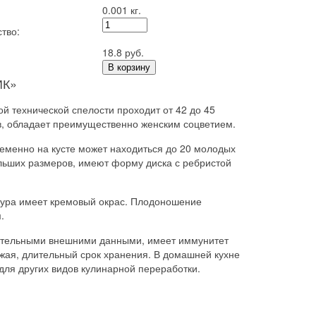
0.001 кг.
тво:
18.8 руб.
В корзину
ИК»
й технической спелости проходит от 42 до 45
в, обладает преимущественно женским соцветием.
еменно на кусте может находиться до 20 молодых
ольших размеров, имеют форму диска с ребристой
ктура имеет кремовый окрас. Плодоношение
.
кательными внешними данными, имеет иммунитет
жая, длительный срок хранения. В домашней кухне
 для других видов кулинарной переработки.