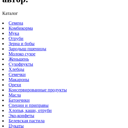
Каталог
Семена
Комбикорма
Мука
Отруби
Зерна и бобы
Зародыш пшеницы
Молоко сухое
Женьшень
Сухофрукты
Хлебцы
Семечки
Макароны
Орехи
Консервированные продукты
Масла
Батончики
Специи и приправы
Хлопья, каши, отруби
Эко-конфеты
Белевская пастила
Цукаты