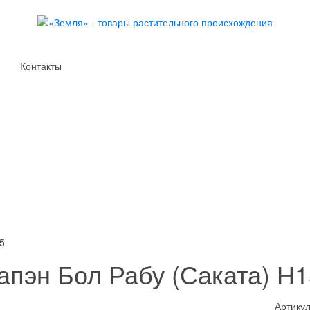
Контакты
5
пэн Бол Рабу (Саката) Н1
Артикул