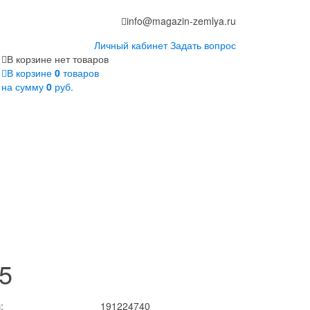
info@magazin-zemlya.ru
Личный кабинет
Задать вопрос
В корзине нет товаров
В корзине
0
товаров
на сумму
0
руб.
5
:
191224740