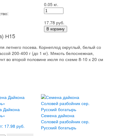
0.05 кг.
тво:
17.78 руб.
В корзину
а) Н15
ля летнего посева. Корнеплод округлый, белый со
сой 200-400 г (до 1 кг). Мякоть белоснежная,
унт во второй половине июля по схеме 8-10 х 20 см
а Дайкона
рь»
Семена дайкона
Соловей разбойник сер.
т: 17.98 руб.
Русский богатырь