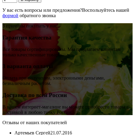
У вас есть вопросы или предложения?
Воспользуйтесь нашей
формой
обратного звонка
3 причины покупать у нас
Гарантия качества
Все товары сертифицированы. Мы предлагаем клиентам
только качественные товары.
3 варианта оплаты
Оплата при получении, электронными деньгами,
безналичным расчетом.
Доставка по всей России
В нашем интернет-магазине вы можете приобрести товары с
доставкой в любою точку России.
Отзывы от наших покупателей
Артемьев Сергей
21.07.2016