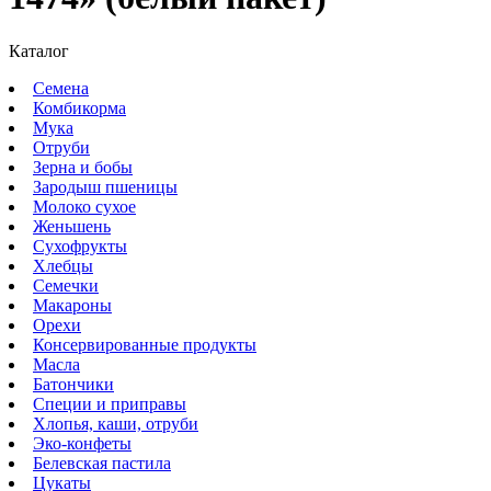
Каталог
Семена
Комбикорма
Мука
Отруби
Зерна и бобы
Зародыш пшеницы
Молоко сухое
Женьшень
Сухофрукты
Хлебцы
Семечки
Макароны
Орехи
Консервированные продукты
Масла
Батончики
Специи и приправы
Хлопья, каши, отруби
Эко-конфеты
Белевская пастила
Цукаты