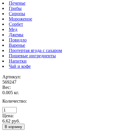
Печенье
Грибы
Сиропы
Мороженое
Сорбет
Мед
Джемы
Повидло
Варенье
Протертая ягода с сахаром
Пищевые ингредиенты
Напитки
Чай и кофе
Артикул:
569247
Вес:
0.005 кг.
Количество:
Цена:
6.62 руб.
В корзину