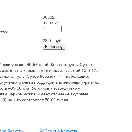
:
30562
0.003 кг.
тво:
28.01 руб.
В корзину
борки урожая 45-56 дней. Кочан капусты Супер
 с желтовато-кремовым оттенком, высотой 15,5-17,5
рыжка капусты Супер Козачок F1 – небольшие.
олучения ранней продукции в пленочных укрытиях
сть –35-50 т/га. Устойчив к возбудителям
елям черной ножки. Имеет отличные вкусовые
й) на 1 га составляет 50-60 тысяч.