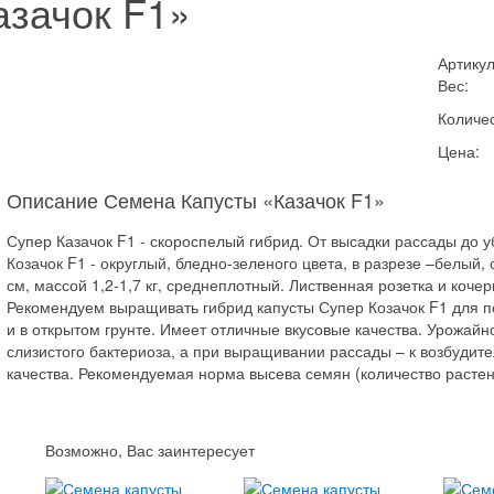
азачок F1»
Артикул
Вес:
Количес
Цена:
Описание Семена Капусты «Казачок F1»
Супер Казачок F1 - скороспелый гибрид. От высадки рассады до у
Козачок F1 - округлый, бледно-зеленого цвета, в разрезе –белый,
см, массой 1,2-1,7 кг, среднеплотный. Лиственная розетка и коче
Рекомендуем выращивать гибрид капусты Супер Козачок F1 для п
и в открытом грунте. Имеет отличные вкусовые качества. Урожайно
слизистого бактериоза, а при выращивании рассады – к возбудит
качества. Рекомендуемая норма высева семян (количество растени
Возможно, Вас заинтересует