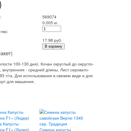
)
:
569074
0.005 кг.
тво:
17.98 руб.
В корзину
акет)
лости 100-130 дня). Кочан округлый до округло-
я, внутренняя - средней длины. Лист серовато-
3 т/га. Для использования в свежем виде и для
орт для квашения.
а Капусты
ок F1» (Лидер)
Семена капусты