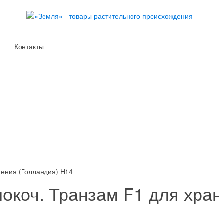
Контакты
нения (Голландия) Н14
окоч. Транзам F1 для хра