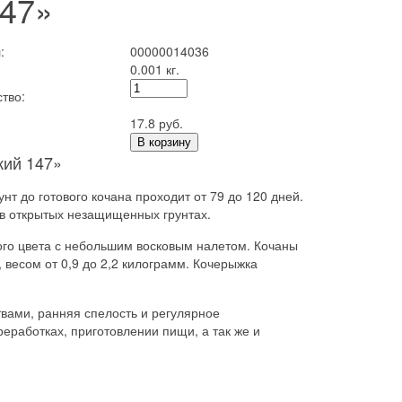
147»
:
00000014036
0.001 кг.
тво:
17.8 руб.
В корзину
кий 147»
нт до готового кочана проходит от 79 до 120 дней.
и в открытых незащищенных грунтах.
ого цвета с небольшим восковым налетом. Кочаны
 весом от 0,9 до 2,2 килограмм. Кочерыжка
вами, ранняя спелость и регулярное
работках, приготовлении пищи, а так же и