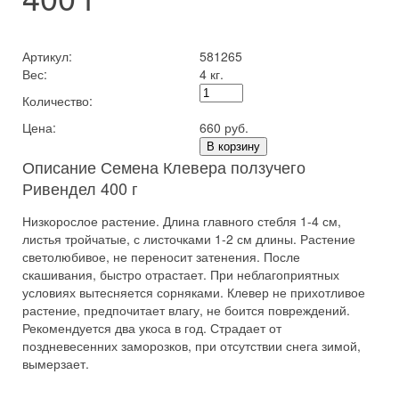
Артикул:
581265
Вес:
4 кг.
Количество:
Цена:
660 руб.
В корзину
Описание Семена Клевера ползучего
Ривендел 400 г
Низкорослое растение. Длина главного стебля 1-4 см,
листья тройчатые, с листочками 1-2 см длины. Растение
светолюбивое, не переносит затенения. После
скашивания, быстро отрастает. При неблагоприятных
условиях вытесняется сорняками. Клевер не прихотливое
растение, предпочитает влагу, не боится повреждений.
Рекомендуется два укоса в год. Страдает от
поздневесенних заморозков, при отсутствии снега зимой,
вымерзает.