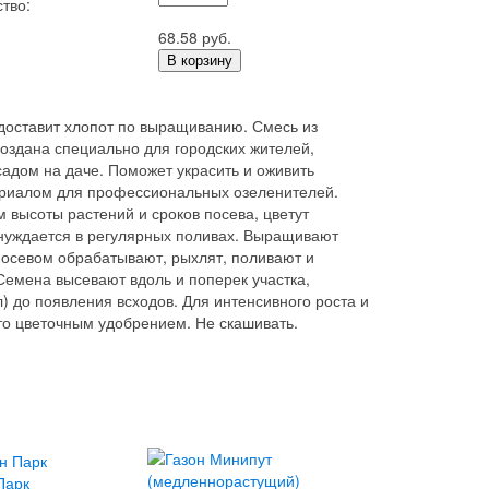
тво:
68.58 руб.
В корзину
доставит хлопот по выращиванию. Смесь из
создана специально для городских жителей,
садом на даче. Поможет украсить и оживить
ериалом для профессиональных озеленителей.
 высоты растений и сроков посева, цветут
е нуждается в регулярных поливах. Выращивают
посевом обрабатывают, рыхлят, поливают и
емена высевают вдоль и поперек участка,
 до появления всходов. Для интенсивного роста и
то цветочным удобрением. Не скашивать.
Парк