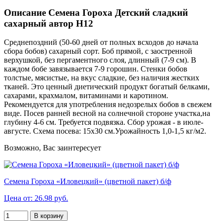
Описание Семена Гороха Детский сладкий
сахарный автор Н12
Среднепоздний (50-60 дней от полных всходов до начала
сбора бобов) сахарный сорт. Боб прямой, с заостренной
верхушкой, без пергаментного слоя, длинный (7-9 см). В
каждом бобе завязывается 7-9 горошин. Стенки бобов
толстые, мясистые, на вкус сладкие, без наличия жестких
тканей. Это ценный диетический продукт богатый белками,
сахарами, крахмалом, витаминами и каротином.
Рекомендуется для употребления недозрелых бобов в свежем
виде. Посев ранней весной на солнечной стороне участка,на
глубину 4-6 см. Требуется подвязка. Сбор урожая - в июле-
августе. Схема посева: 15x30 см.Урожайность 1,0-1,5 кг/м2.
Возможно, Вас заинтересует
Семена Гороха «Иловецкий» (цветной пакет) б/ф
Цена от: 26.98 руб.
В корзину