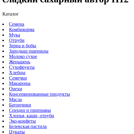
Каталог
Семена
Комбикорма
Мука
Отруби
Зерна и бобы
Зародыш пшеницы
Молоко сухое
Женьшень
Сухофрукты
Хлебцы
Семечки
Макароны
Орехи
Консервированные продукты
Масла
Батончики
Специи и приправы
Хлопья, каши, отруби
Эко-конфеты
Белевская пастила
Цукаты