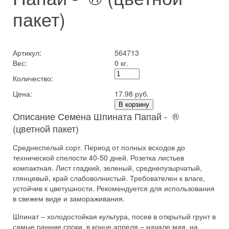
пакет)
Артикул:
564713
Вес:
0 кг.
Количество:
Цена:
17.98 руб.
В корзину
Описание Семена Шпината Папай - ®
(цветной пакет)
Среднеспелый сорт. Период от полных всходов до
технической спелости 40-50 дней. Розетка листьев
компактная. Лист гладкий, зеленый, среднепузырчатый,
глянцевый, край слабоволнистый. Требователен к влаге,
устойчив к цветушности. Рекомендуется для использования
в свежем виде и замораживания.
Шпинат – холодостойкая культура, посев в открытый грунт в
самые ранние сроки, в конце апреля – начале мая, на