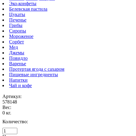
Эко-конфеты
Белевская пастила
Цукаты
Печенье
Грибы
Сиропы
Мороженое
Сорбет
Мед
Джемы
Повидло
Варенье
Протертая ягода с сахаром
Пищевые ингредиенты
Напитки
Чай и кофе
Артикул:
578148
Вес:
0 кг.
Количество: