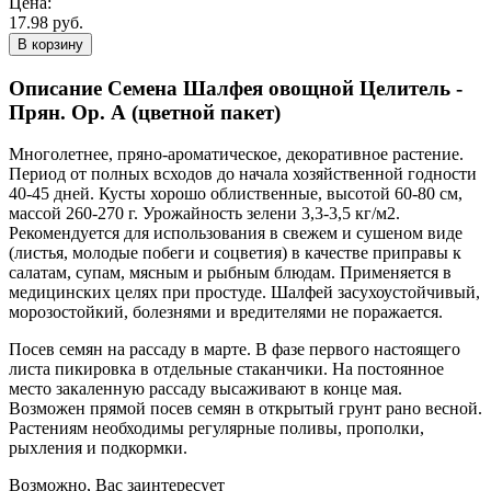
Цена:
17.98 руб.
В корзину
Описание Семена Шалфея овощной Целитель -
Прян. Ор. А (цветной пакет)
Многолетнее, пряно-ароматическое, декоративное растение.
Период от полных всходов до начала хозяйственной годности
40-45 дней. Кусты хорошо облиственные, высотой 60-80 см,
массой 260-270 г. Урожайность зелени 3,3-3,5 кг/м2.
Рекомендуется для использования в свежем и сушеном виде
(листья, молодые побеги и соцветия) в качестве приправы к
салатам, супам, мясным и рыбным блюдам. Применяется в
медицинских целях при простуде. Шалфей засухоустойчивый,
морозостойкий, болезнями и вредителями не поражается.
Посев семян на рассаду в марте. В фазе первого настоящего
листа пикировка в отдельные стаканчики. На постоянное
место закаленную рассаду высаживают в конце мая.
Возможен прямой посев семян в открытый грунт рано весной.
Растениям необходимы регулярные поливы, прополки,
рыхления и подкормки.
Возможно, Вас заинтересует