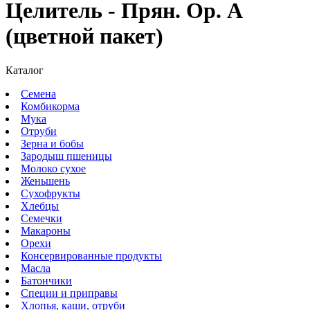
Целитель - Прян. Ор. А
(цветной пакет)
Каталог
Семена
Комбикорма
Мука
Отруби
Зерна и бобы
Зародыш пшеницы
Молоко сухое
Женьшень
Сухофрукты
Хлебцы
Семечки
Макароны
Орехи
Консервированные продукты
Масла
Батончики
Специи и приправы
Хлопья, каши, отруби