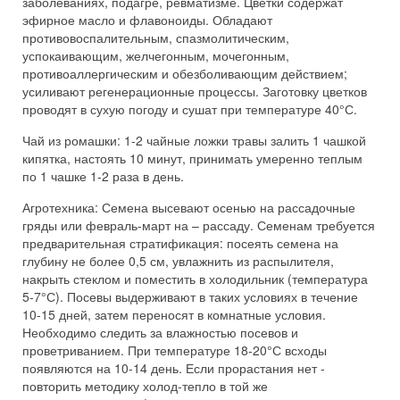
заболеваниях, подагре, ревматизме. Цветки содержат
эфирное масло и флавоноиды. Обладают
противовоспалительным, спазмолитическим,
успокаивающим, желчегонным, мочегонным,
противоаллергическим и обезболивающим действием;
усиливают регенерационные процессы. Заготовку цветков
проводят в сухую погоду и сушат при температуре 40°С.
Чай из ромашки: 1-2 чайные ложки травы залить 1 чашкой
кипятка, настоять 10 минут, принимать умеренно теплым
по 1 чашке 1-2 раза в день.
Агротехника: Семена высевают осенью на рассадочные
гряды или февраль-март на – рассаду. Семенам требуется
предварительная стратификация: посеять семена на
глубину не более 0,5 см, увлажнить из распылителя,
накрыть стеклом и поместить в холодильник (температура
5-7°С). Посевы выдерживают в таких условиях в течение
10-15 дней, затем переносят в комнатные условия.
Необходимо следить за влажностью посевов и
проветриванием. При температуре 18-20°С всходы
появляются на 10-14 день. Если прорастания нет -
повторить методику холод-тепло в той же