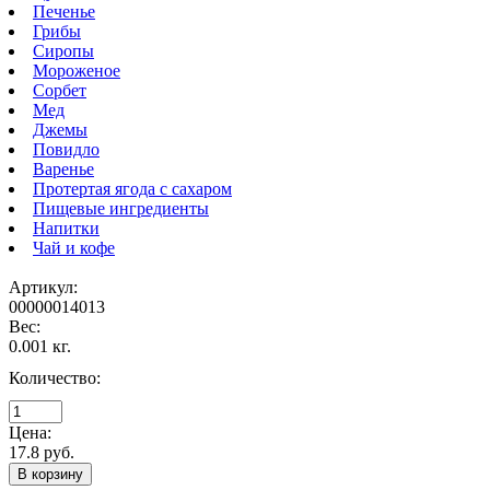
Печенье
Грибы
Сиропы
Мороженое
Сорбет
Мед
Джемы
Повидло
Варенье
Протертая ягода с сахаром
Пищевые ингредиенты
Напитки
Чай и кофе
Артикул:
00000014013
Вес:
0.001 кг.
Количество:
Цена:
17.8 руб.
В корзину