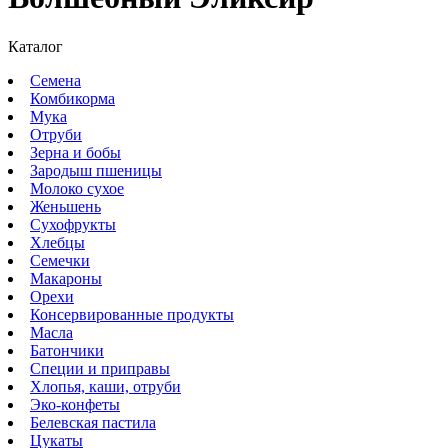
Каталог
Семена
Комбикорма
Мука
Отруби
Зерна и бобы
Зародыш пшеницы
Молоко сухое
Женьшень
Сухофрукты
Хлебцы
Семечки
Макароны
Орехи
Консервированные продукты
Масла
Батончики
Специи и приправы
Хлопья, каши, отруби
Эко-конфеты
Белевская пастила
Цукаты