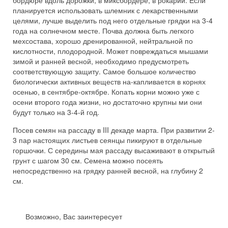
бордюре вдоль дорожки, в миксбордере, в рокарии. Если
планируется использовать шлемник с лекарственными
целями, лучше выделить под него отдельные грядки на 3-4
года на солнечном месте. Почва должна быть легкого
мехсостава, хорошо дренированной, нейтральной по
кислотности, плодородной. Может повреждаться мышами
зимой и ранней весной, необходимо предусмотреть
соответствующую защиту. Самое большое количество
биологически активных веществ на-капливается в корнях
осенью, в сентябре-октябре. Копать корни можно уже с
осени второго года жизни, но достаточно крупны ми они
будут только на 3-4-й год.
Посев семян на рассаду в III декаде марта. При развитии 2-
3 пар настоящих листьев сеянцы пикируют в отдельные
горшочки. С середины мая рассаду высаживают в открытый
грунт с шагом 30 см. Семена можно посеять
непосредственно на грядку ранней весной, на глубину 2
см.
Возможно, Вас заинтересует