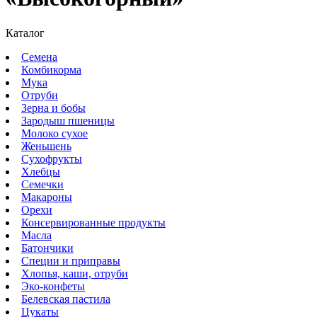
Каталог
Семена
Комбикорма
Мука
Отруби
Зерна и бобы
Зародыш пшеницы
Молоко сухое
Женьшень
Сухофрукты
Хлебцы
Семечки
Макароны
Орехи
Консервированные продукты
Масла
Батончики
Специи и приправы
Хлопья, каши, отруби
Эко-конфеты
Белевская пастила
Цукаты