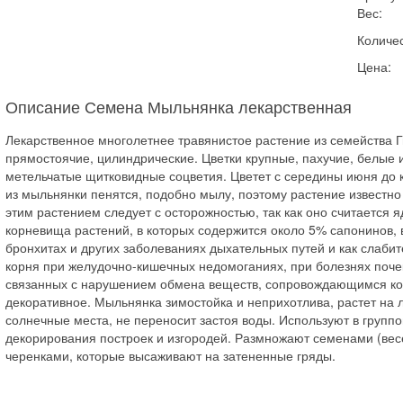
Вес:
Количес
Цена:
Описание Семена Мыльнянка лекарственная
Лекарственное многолетнее травянистое растение из семейства Г
прямостоячие, цилиндрические. Цветки крупные, пахучие, белые 
метельчатые щитковидные соцветия. Цветет с середины июня до к
из мыльнянки пенятся, подобно мылу, поэтому растение известн
этим растением следует с осторожностью, так как оно считается 
корневища растений, в которых содержится около 5% сапонинов, 
бронхитах и других заболеваниях дыхательных путей и как слаби
корня при желудочно-кишечных недомоганиях, при болезнях почек
связанных с нарушением обмена веществ, сопровождающимся кож
декоративное. Мыльнянка зимостойка и неприхотлива, растет на 
солнечные места, не переносит застоя воды. Используют в группо
декорирования построек и изгородей. Размножают семенами (весе
черенками, которые высаживают на затененные гряды.