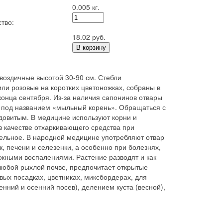
0.005 кг.
тво:
18.02 руб.
В корзину
воздичные высотой 30-90 см. Стебли
или розовые на коротких цветоножках, собраны в
онца сентября. Из-за наличия сапонинов отвары
о под названием «мыльный корень». Обращаться с
ядовитым. В медицине используют корни и
в качестве отхаркивающего средства при
тельное. В народной медицине употребляют отвар
, печени и селезенки, а особенно при болезнях,
ными воспалениями. Растение разводят и как
любой рыхлой почве, предпочитает открытые
вых посадках, цветниках, миксбордерах, для
нний и осенний посев), делением куста (весной),