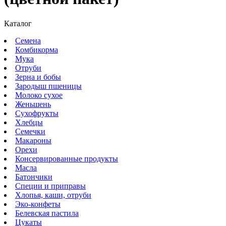
Каталог
Семена
Комбикорма
Мука
Отруби
Зерна и бобы
Зародыш пшеницы
Молоко сухое
Женьшень
Сухофрукты
Хлебцы
Семечки
Макароны
Орехи
Консервированные продукты
Масла
Батончики
Специи и приправы
Хлопья, каши, отруби
Эко-конфеты
Белевская пастила
Цукаты