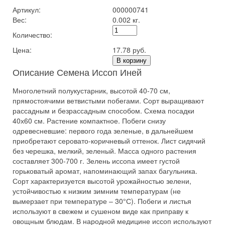
Артикул:
000000741
Вес:
0.002 кг.
Количество:
Цена:
17.78 руб.
В корзину
Описание Семена Иссоп Иней
Многолетний полукустарник, высотой 40-70 см,
прямостоячими ветвистыми побегами. Сорт выращивают
рассадным и безрассадным способом. Схема посадки
40х60 см. Растение компактное. Побеги снизу
одревесневшие: первого года зеленые, в дальнейшем
приобретают серовато-коричневый оттенок. Лист сидячий
без черешка, мелкий, зеленый. Масса одного растения
составляет 300-700 г. Зелень иссопа имеет густой
горьковатый аромат, напоминающий запах багульника.
Сорт характеризуется высотой урожайностью зелени,
устойчивостью к низким зимним температурам (не
вымерзает при температуре – 30°С). Побеги и листья
используют в свежем и сушеном виде как приправу к
овощным блюдам. В народной медицине иссоп используют