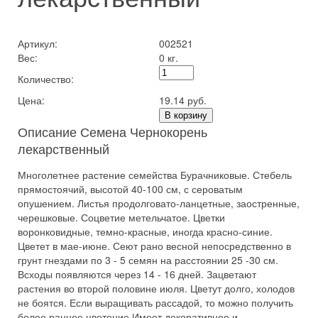
Артикул:
002521
Вес:
0 кг.
Количество:
Цена:
19.14 руб.
В корзину
Описание Семена Чернокорень
лекарственный
Многолетнее растение семейства Бурачниковые. Стебель
прямостоячий, высотой 40-100 см, с сероватым
опушением. Листья продолговато-ланцетные, заостренные,
черешковые. Соцветие метельчатое. Цветки
воронковидные, темно-красные, иногда красно-синие.
Цветет в мае-июне. Сеют рано весной непосредственно в
грунт гнездами по 3 - 5 семян на расстоянии 25 -30 см.
Всходы появляются через 14 - 16 дней. Зацветают
растения во второй половине июля. Цветут долго, холодов
не боятся. Если выращивать рассадой, то можно получить
более раннее цветение.Имеет декоративное и