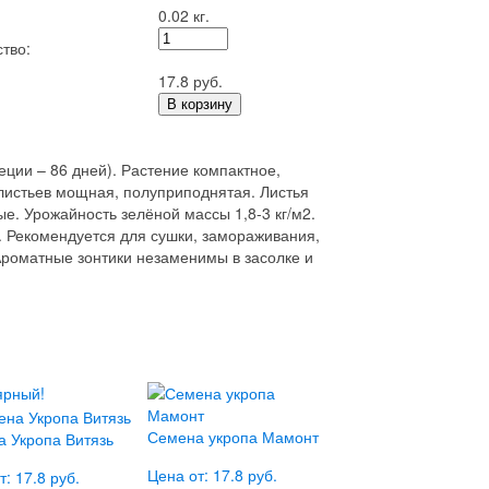
0.02 кг.
тво:
17.8 руб.
В корзину
еции – 86 дней). Растение компактное,
 листьев мощная, полуприподнятая. Листья
е. Урожайность зелёной массы 1,8-3 кг/м2.
. Рекомендуется для сушки, замораживания,
Ароматные зонтики незаменимы в засолке и
ярный!
Семена укропа Мамонт
 Укропа Витязь
Цена от: 17.8 руб.
т: 17.8 руб.