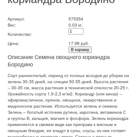
Артикул:
575354
Вес:
0.03 кг.
Количество:
Цена:
17.98 руб.
В корзину
Описание Семена овощного кориандра
Бородино
Сорт раннеспелый, период от полных всходов до уборки на
зелень 30-35 дней, на специи 50-55 дней. Высота растения
– 30-35 см, масса растения в технической спелости 20-25 г.
Урожайность сорта 1,9-2,3 кг/м2. Кориандр (или кинза) –
эфиромасличное, пряное, овощное, лекарственное и
медоносное растение. Используется зелень и семена.
Зелень – богатый источник рутина, каротина, витаминов С
и группы В, кальция, магния и фосфора. Зелень кориандра
применяется в свежем виде как приправа к мясным и
овощным блюдам, ее кладут в супы, соусы, из нее готовят
многообразные приправы впрок. Семена с пряным