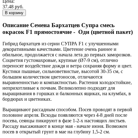
Цена:
37.48 руб.
В корзину
Описание Семена Бархатцев Супра смесь
окрасок F1 прямостоячие - Одн (цветной пакет)
Гибрид бархатцев из серии СУПРА F1 с улучшенными
декоративными качествами. Цветение очень раннее и
обильное, продолжается с начала лета до первых заморозков.
Соцветия густомахровые, крупные (Ø7-9 см), отлично
переносят воздействие дождя и ветра сохраняя форму и цвет.
Кустики пышные, сильноветвистые, высотой 30-35 см, с
большим количеством цветоносов, отличаются
выравненностью и компактностью. Растения холодостойкие,
неприхотливые к почвам. Великолепно подходят для
выращивания в горшках и балконных ящиках, на клумбах, в
бордюрах и цветниках.
Выращивают рассадным способом. Посев проводят в первой
половине апреля. Всходы появляются через 4-8 дней после
посева, сеянцы пикируют в фазе 1-2-х настоящих листьев.
Рассаду высаживают в конце мая - начале июня. Возможен
посев в открытый грунт в мае на глубину 1,5-2 см.