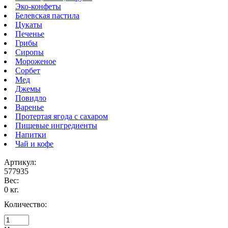
Эко-конфеты
Белевская пастила
Цукаты
Печенье
Грибы
Сиропы
Мороженое
Сорбет
Мед
Джемы
Повидло
Варенье
Протертая ягода с сахаром
Пищевые ингредиенты
Напитки
Чай и кофе
Артикул:
577935
Вес:
0 кг.
Количество: