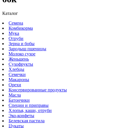
Каталог
Семена
Комбикорма
Мука
Отруби
Зерна и бобы
Зародыш пшеницы
Молоко сухое
Женьшень
Сухофрукты
Хлебцы
Семечки
Макароны
Орехи
Консервированные продукты
Масла
Батончики
Специи и приправы
Хлопья, каши, отруби
Эко-конфеты
Белевская пастила
Цукаты