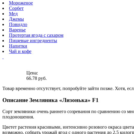
Мороженое
Сорбет
Мед
Джемы
Повидло
Варенье
Протертая ягода с сахаром
Пищевые ингредиенты
Напитки
Чай и кофе
Цена:
66.78 руб.
Товар временно отсутствует, попробуйте зайти позже.
Хотя, ес
Описание Земляника «Лизонька» F1
Сорт земляники очень раннего созревания по сравнению со мн
плодоношения.
Цветет растения красивыми, интенсивно розового окраса цвета
возможно, собрать урожай ягод с одного растения до 2,5 кило