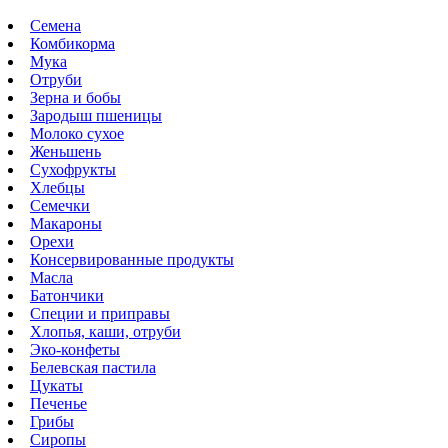
Семена
Комбикорма
Мука
Отруби
Зерна и бобы
Зародыш пшеницы
Молоко сухое
Женьшень
Сухофрукты
Хлебцы
Семечки
Макароны
Орехи
Консервированные продукты
Масла
Батончики
Специи и приправы
Хлопья, каши, отруби
Эко-конфеты
Белевская пастила
Цукаты
Печенье
Грибы
Сиропы