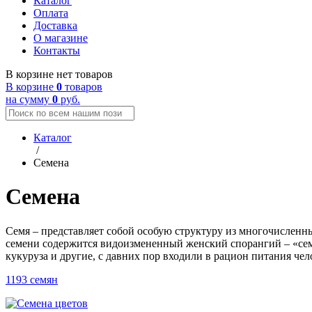
Каталог
Оплата
Доставка
О магазине
Контакты
В корзине нет товаров
В корзине
0
товаров
на сумму
0
руб.
Каталог
/
Семена
Семена
Семя – представляет собой особую структуру из многочисленн
семени содержится видоизмененный женский спорангий – «семяз
кукуруза и другие, с давних пор входили в рацион питания челов
1193 семян