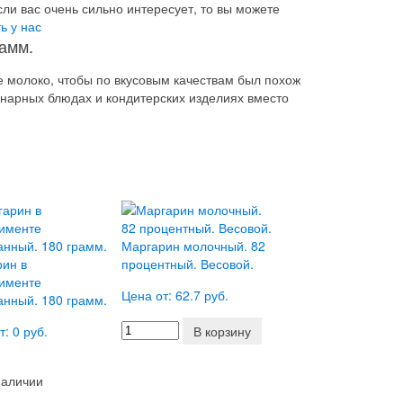
сли вас очень сильно интересует, то вы можете
ь у нас
амм.
 молоко, чтобы по вкусовым качествам был похож
инарных блюдах и кондитерских изделиях вместо
Маргарин молочный. 82
ин в
процентный. Весовой.
тименте
Цена от: 62.7 руб.
нный. 180 грамм.
т: 0 руб.
В корзину
наличии