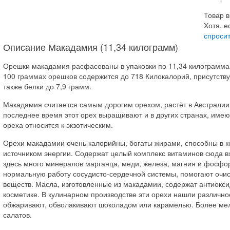
Товар в
Хотя, е
спросит
Описание Макадамия (11,34 килограмм)
Орешки макадамия расфасованы в упаковки по 11,34 килограмма
100 граммах орешков содержится до 718 Килокалорий, присутствую
также белки до 7,9 грамм.
Макадамия считается самым дорогим орехом, растёт в Австралии,
последнее время этот орех выращивают и в других странах, имею
ореха относится к экзотическим.
Орехи макадамии очень калорийны, богаты жирами, способны в кор
источником энергии. Содержат целый комплекс витаминов сюда вх
здесь много минералов марганца, меди, железа, магния и фосфо
нормальную работу сосудисто-сердечной системы, помогают очис
веществ. Масла, изготовленные из макадамии, содержат антиокси
косметике. В кулинарном производстве эти орехи нашли различн
обжаривают, обволакивают шоколадом или карамелью. Более мел
салатов.