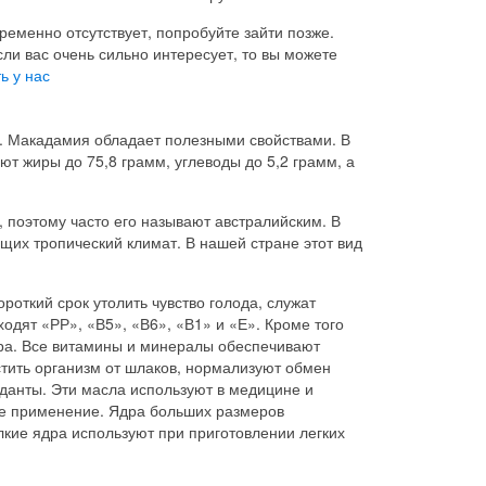
ременно отсутствует, попробуйте зайти позже.
сли вас очень сильно интересует, то вы можете
ь у нас
. Макадамия обладает полезными свойствами. В
т жиры до 75,8 грамм, углеводы до 5,2 грамм, а
 поэтому часто его называют австралийским. В
щих тропический климат. В нашей стране этот вид
откий срок утолить чувство голода, служат
одят «РР», «В5», «В6», «В1» и «Е». Кроме того
ра. Все витамины и минералы обеспечивают
тить организм от шлаков, нормализуют обмен
данты. Эти масла используют в медицине и
ое применение. Ядра больших размеров
кие ядра используют при приготовлении легких