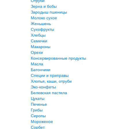
Отруби
Зерна и бобы
Зародыш пшеницы
Молоко сухое
Женьшень
Сухофрукты
Хлебцы
Семечки
Макароны
Орехи
Консервированные продукты
Масла
Батончики
Специи и приправы
Хлопья, каши, отруби
Эко-конфеты
Белевская пастила
Цукаты
Печенье
Грибы
Сиропы
Мороженое
Сорбет