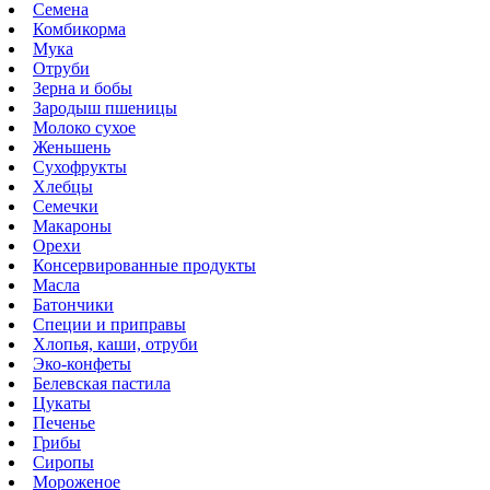
Семена
Комбикорма
Мука
Отруби
Зерна и бобы
Зародыш пшеницы
Молоко сухое
Женьшень
Сухофрукты
Хлебцы
Семечки
Макароны
Орехи
Консервированные продукты
Масла
Батончики
Специи и приправы
Хлопья, каши, отруби
Эко-конфеты
Белевская пастила
Цукаты
Печенье
Грибы
Сиропы
Мороженое