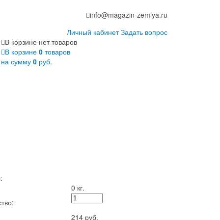
info@magazin-zemlya.ru
Личный кабинет
Задать вопрос
В корзине нет товаров
В корзине
0
товаров
на сумму
0
руб.
:
0 кг.
тво:
214 руб.