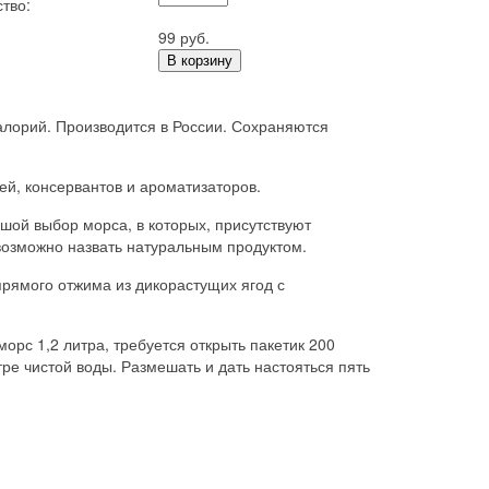
тво:
99 руб.
В корзину
алорий. Производится в России. Сохраняются
й, консервантов и ароматизаторов.
шой выбор морса, в которых, присутствуют
евозможно назвать натуральным продуктом.
рямого отжима из дикорастущих ягод с
орс 1,2 литра, требуется открыть пакетик 200
ре чистой воды. Размешать и дать настояться пять