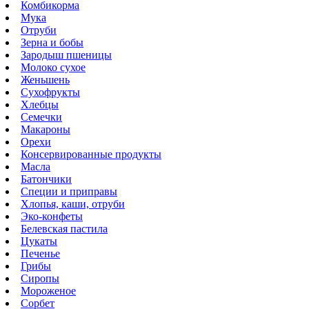
Комбикорма
Мука
Отруби
Зерна и бобы
Зародыш пшеницы
Молоко сухое
Женьшень
Сухофрукты
Хлебцы
Семечки
Макароны
Орехи
Консервированные продукты
Масла
Батончики
Специи и приправы
Хлопья, каши, отруби
Эко-конфеты
Белевская пастила
Цукаты
Печенье
Грибы
Сиропы
Мороженое
Сорбет