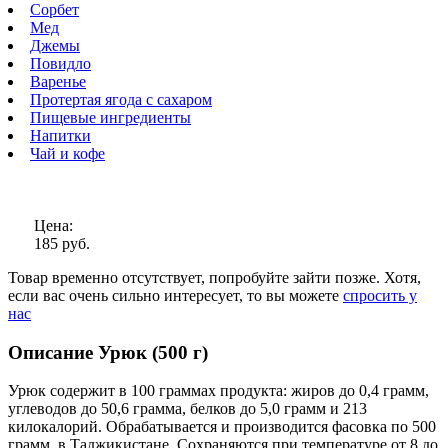
Сорбет
Мед
Джемы
Повидло
Варенье
Протертая ягода с сахаром
Пищевые ингредиенты
Напитки
Чай и кофе
Цена:
185 руб.
Товар временно отсутствует, попробуйте зайти позже.
Хотя,
если вас очень сильно интересует, то вы можете
спросить у
нас
Описание Урюк (500 г)
Урюк содержит в 100 граммах продукта: жиров до 0,4 грамм,
углеводов до 50,6 грамма, белков до 5,0 грамм и 213
килокалорий. Обрабатывается и производится фасовка по 500
грамм, в Таджикистане. Сохраняются при температуре от 8 до