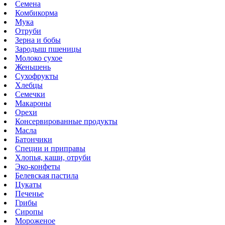
Семена
Комбикорма
Мука
Отруби
Зерна и бобы
Зародыш пшеницы
Молоко сухое
Женьшень
Сухофрукты
Хлебцы
Семечки
Макароны
Орехи
Консервированные продукты
Масла
Батончики
Специи и приправы
Хлопья, каши, отруби
Эко-конфеты
Белевская пастила
Цукаты
Печенье
Грибы
Сиропы
Мороженое