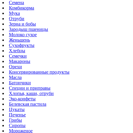
Семена
Комбикорма
Мука
Отруби
Зерна и бобы
Зародыш пшеницы
Молоко сухое
Женьшень
Сухофрукты
Хлебцы
Семечки
Макароны
Орехи
Консервированные продукты
Масла
Батончики
Специи и приправы
Хлопья, каши, отруби
Эко-конфеты
Белевская пастила
Цукаты
Печенье
Грибы
Сиропы
Мороженое